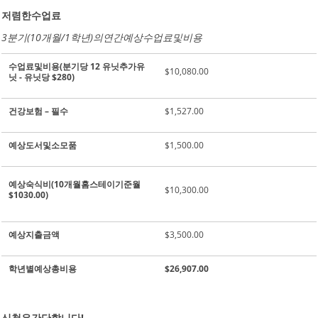
저렴한
수업료
3
분기
(10
개월
/1
학년
)
의
연간
예상
수업료
및
비용
수업료
및
비용
(
분기당
12
유닛
추가
유
$10,080.00
닛
-
유닛
당
$280)
건강
보험
–
필수
$1,527.00
예상
도서
및
소모품
$1,500.00
예상
숙식비
(10
개월
홈스테이
기준
월
$10,300.00
$1030.00)
예상
지출
금액
$3,500.00
학년별
예상
총
비용
$26,907.00
신청은
간단합니다
!