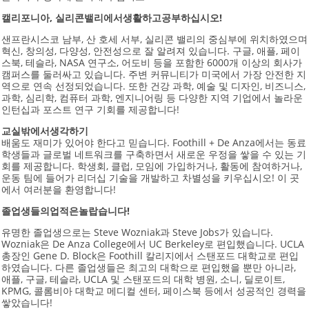
캘리포니아
,
실리콘
밸리에서
생활하고
공부하십시오
!
샌프란시스코 남부, 산 호세 서부, 실리콘 밸리의 중심부에 위치하였으며
혁신, 창의성, 다양성, 안전성으로 잘 알려져 있습니다. 구글, 애플, 페이
스북, 테슬라, NASA 연구소, 어도비 등을 포함한 6000개 이상의 회사가
캠퍼스를 둘러싸고 있습니다. 주변 커뮤니티가 미국에서 가장 안전한 지
역으로 연속 선정되었습니다. 또한 건강 과학, 예술 및 디자인, 비즈니스,
과학, 심리학, 컴퓨터 과학, 엔지니어링 등 다양한 지역 기업에서 놀라운
인턴십과 포스트 연구 기회를 제공합니다!
교실
밖에서
생각하기
배움도 재미가 있어야 한다고 믿습니다. Foothill + De Anza에서는 동료
학생들과 글로벌 네트워크를 구축하면서 새로운 우정을 쌓을 수 있는 기
회를 제공합니다. 학생회, 클럽, 모임에 가입하거나, 활동에 참여하거나,
운동 팀에 들어가 리더십 기술을 개발하고 차별성을 키우십시오! 이 곳
에서 여러분을 환영합니다!
졸업생들의
업적은
놀랍습니다
!
유명한 졸업생으로는 Steve Wozniak과 Steve Jobs가 있습니다.
Wozniak은 De Anza College에서 UC Berkeley로 편입했습니다. UCLA
총장인 Gene D. Block은 Foothill 칼리지에서 스탠포드 대학교로 편입
하였습니다. 다른 졸업생들은 최고의 대학으로 편입했을 뿐만 아니라,
애플, 구글, 테슬라, UCLA 및 스탠포드의 대학 병원, 소니, 딜로이트,
KPMG, 콜롬비아 대학교 메디컬 센터, 페이스북 등에서 성공적인 경력을
쌓았습니다!