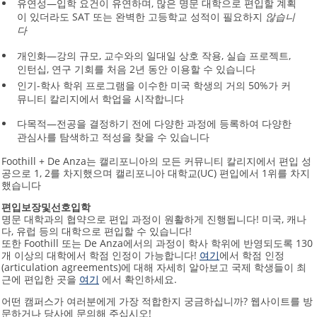
유연성—입학 요건이 유연하며, 많은 명문 대학으로 편입할 계획
이 있더라도 SAT 또는 완벽한 고등학교 성적이 필요하지
않습니
다
개인화—강의 규모, 교수와의 일대일 상호 작용, 실습 프로젝트,
인턴십, 연구 기회를 처음 2년 동안 이용할 수 있습니다
인기-학사 학위 프로그램을 이수한 미국 학생의 거의 50%가 커
뮤니티 칼리지에서 학업을 시작합니다
다목적—전공을 결정하기 전에 다양한 과정에 등록하여 다양한
관심사를 탐색하고 적성을 찾을 수 있습니다
Foothill + De Anza는 캘리포니아의 모든 커뮤니티 칼리지에서 편입 성
공으로 1, 2를 차지했으며 캘리포니아 대학교(UC) 편입에서 1위를 차지
했습니다
편입
보장
및
선호
입학
명문 대학과의 협약으로 편입 과정이 원활하게 진행됩니다! 미국, 캐나
다, 유럽 등의 대학으로 편입할 수 있습니다!
또한 Foothill 또는 De Anza에서의 과정이 학사 학위에 반영되도록 130
개 이상의 대학에서 학점 인정이 가능합니다!
여기
에서 학점 인정
(articulation agreements)에 대해 자세히 알아보고 국제 학생들이 최
근에 편입한 곳을
여기
에서 확인하세요.
어떤 캠퍼스가 여러분에게 가장 적합한지 궁금하십니까? 웹사이트를 방
문하거나 당사에 문의해 주십시오!